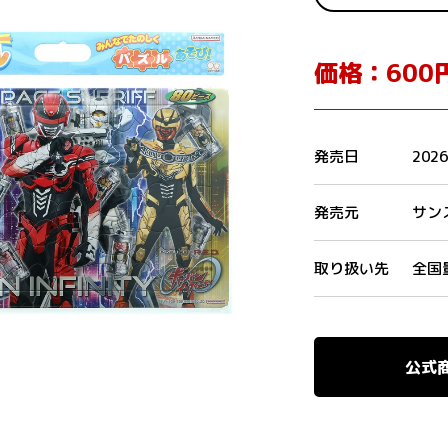
価格：600
発売日
202
発売元
サン
取り扱い先
全国
公式