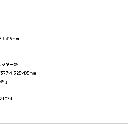
1×D5mm
ヘッダー袋
7×H325×D5mm
5g
21034