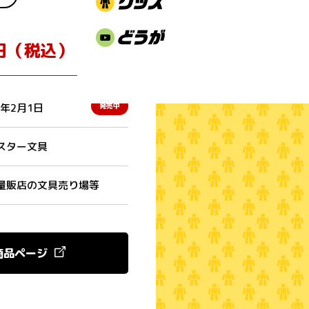
円（税込）
6年2月1日
発売中
スター文具
量販店の文具売り場等
商品ページ