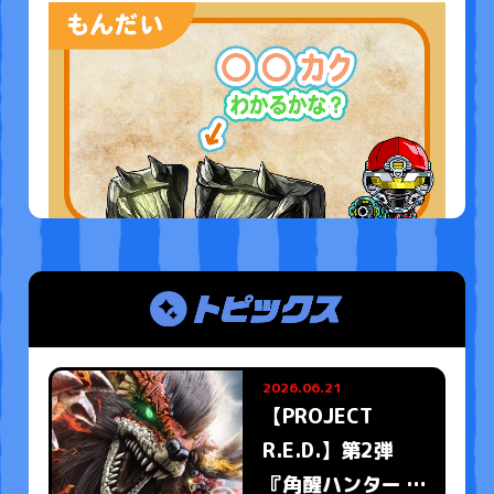
こたえ
もっとみる
2026.06.21
【PROJECT
R.E.D.】第2弾
『角醒ハンター オ