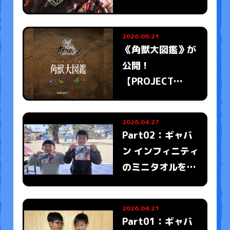
メガホーン』誕
生！！
2026.06.21
《角獣大図鑑》が
公開！
【PROJECT
R.E.D.】 『角醒ハ
ンター オメガホー
2026.04.27
ン』
Part02：ギャバ
ン インフィニティ
のミニタオルをも
ったみんなの写真
がとどいたよ
2026.04.21
Part01：ギャバ