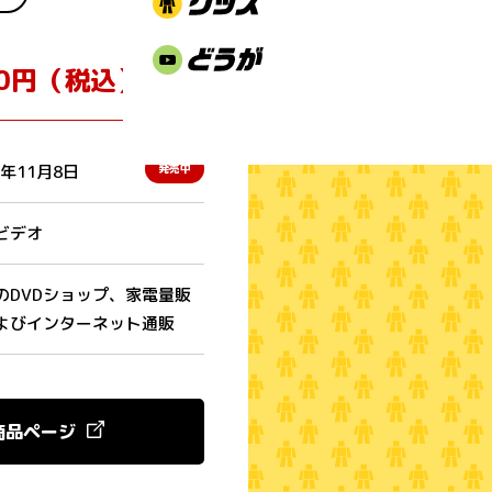
80円（税込）
3年11月8日
発売中
ビデオ
のDVDショップ、家電量販
よびインターネット通販
商品ページ