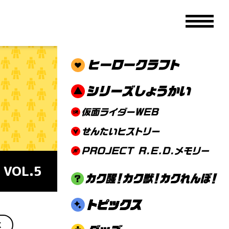
メニュ
OL.5
く