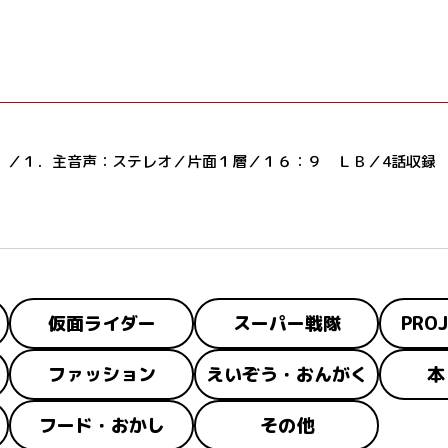
）／１．主音声：ステレオ／片面１層／１６：９ ＬＢ／4話収録
仮面ライダー
スーパー戦隊
PROJ
ファッション
えいぞう・おんがく
本
フード・おかし
その他