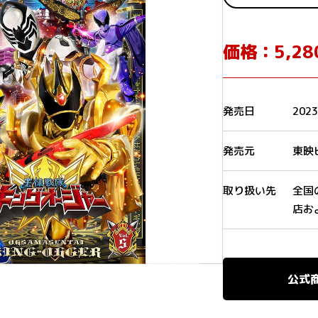
価格：5,2
発売日
202
発売元
東映
取り扱い先
全国
店お
公式