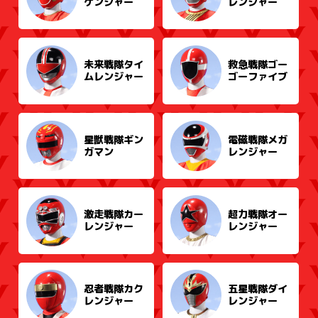
ケンジャー
レンジャー
未来戦隊タイ
救急戦隊ゴー
ムレンジャー
ゴーファイブ
星獣戦隊ギン
電磁戦隊メガ
ガマン
レンジャー
激走戦隊カー
超力戦隊オー
レンジャー
レンジャー
忍者戦隊カク
五星戦隊ダイ
レンジャー
レンジャー