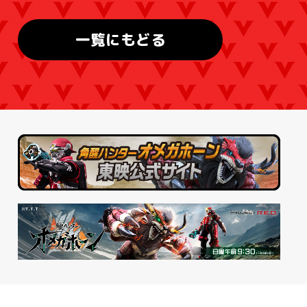
一覧にもどる