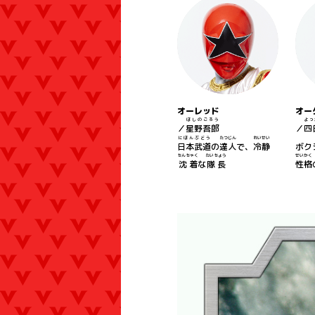
オーレッド
オー
ほしの
ごろう
よっ
／
星野
吾郎
／
四
にほん
ぶどう
たつじん
れいせい
日本
武道
の
達人
で、
冷静
ボク
ちんちゃく
たいちょう
せいかく
沈着
な
隊長
性格