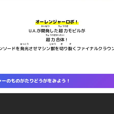
オーレンジャーロボ！
かいはつ
ちょうりき
U.A.が
開発
した
超力
モビルが
ちょうりき
がったい
超力
合体
！
はっこう
じゅう
き
さ
ンソードを
発光
させマシン
獣
を
切
り
裂
くファイナルクラウ
ャーのものがたりどうがをみよう！