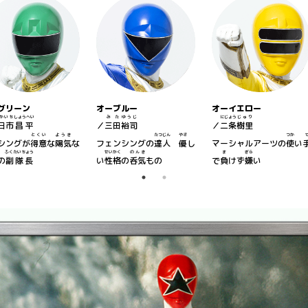
グリーン
オーブルー
オーイエロー
かいち
しょうへい
みた
ゆうじ
にじょう
じゅり
日市
昌平
／
三田
裕司
／
二条
樹里
とくい
ようき
たつじん
やさ
つか
シングが
得意
な
陽気
な
フェンシングの
達人
優
し
マーシャルアーツの
使
い
ふくたいちょう
せいかく
のんき
ま
ぎら
の
副隊長
い
性格
の
呑気
もの
で
負
けず
嫌
い