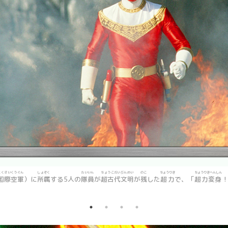
こくさいくうぐん
しょぞく
たいいん
ちょうこだいぶんめい
のこ
ちょうりき
ちょうりきへんしん
国際空軍
）に
所属
する5人の
隊員
が
超古代文明
が
残
した
超力
で、「
超力変身