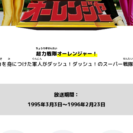
ちょうりきせんたい
超力戦隊
オーレンジャー！
き
み
ぐんじん
せんたい
力
を
身
につけた
軍人
がダッシュ！ダッシュ！のスーパー
戦隊
放送期間：
1995年3月3日〜1996年2月23日