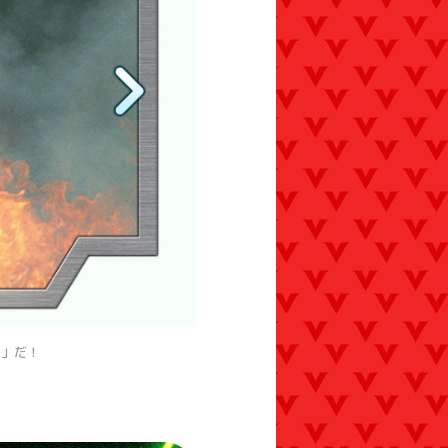
おくねんまえうちゅう
つ
！」だ！
６
億年前宇宙
に
きょうだ
強大