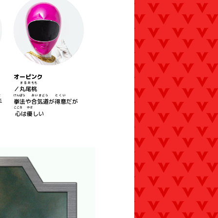
オーピンク
キングレンジャー
まるお
もも
／リキ
／
丸尾
桃
ちょうこだい
でんせつ
ゆうしゃ
て
けんぽう
あいきどう
とくい
超古代
の
伝説
の
勇者
6
手
拳法
や
合気道
が
得意
だが
おくねん
ねむ
めざ
こころ
やさ
億年
の
眠
りから
目覚
めた
心
は
優
しい