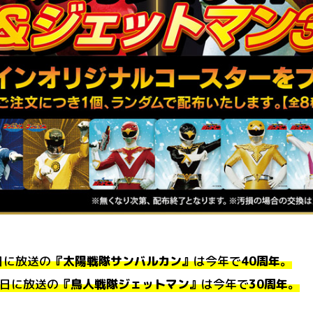
0日に放送の
『太陽戦隊サンバルカン』
は今年で
40周年
。
4日に放送の
『鳥人戦隊ジェットマン』
は今年で
30周年
。