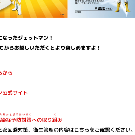
になったジェットマン！
観てからお越しいただくとより楽しめますよ！
らから
ン公式サイト
んせんよぼうたいさく
く
感染症予防対策
への取り
組
み
三密回避対策、衛生管理の内容はこちらをご確認ください