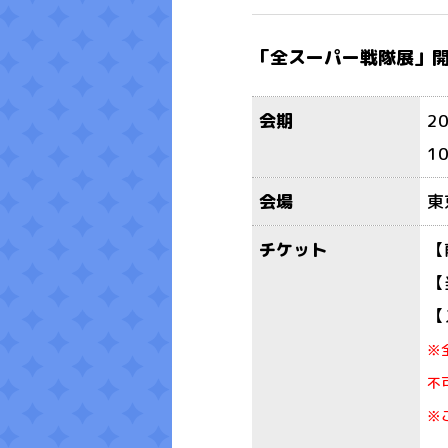
「全スーパー戦隊展」
会期
2
1
会場
東
チケット
【
【
【
※
不
※