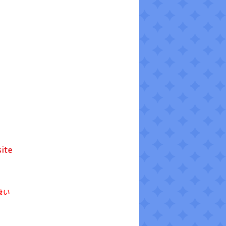
ite
扱い