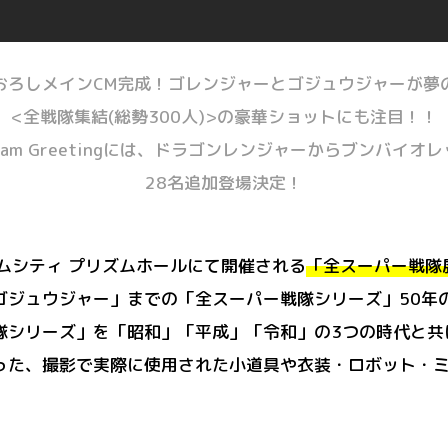
おろしメインCM完成！ゴレンジャーとゴジュウジャーが夢
<全戦隊集結(総勢300人)>の豪華ショットにも注目！！
eam Greetingには、ドラゴンレンジャーからブンバイオ
28名追加登場決定！
ームシティ プリズムホールにて開催される
「全スーパー戦隊
ゴジュウジャー」までの「全スーパー戦隊シリーズ」50年
隊シリーズ」を「昭和」「平成」「令和」の3つの時代と共
った、撮影で実際に使用された小道具や衣装・ロボット・ミ