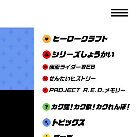
メニュ
！