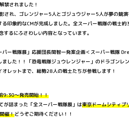
が解禁されました！
撮影され、ゴレンジャー5人とゴジュウジャー5人が夢の競
する印象的なCMが完成しました。全スーパー戦隊の戦士約3
記念するにふさわしい内容となっています。
ー戦隊展」応援団長関智一発案企画＜スーパー戦隊 Dream 
しました！！「恐竜戦隊ジュウレンジャー」のドラゴンレ
イオレットまで、総勢28人の戦士たちが参戦します！
午前9:30～発売開始！！
全てが詰まった「全スーパー戦隊展」は
東京ドームシティプリ
間開催！
どうぞご期待ください！！