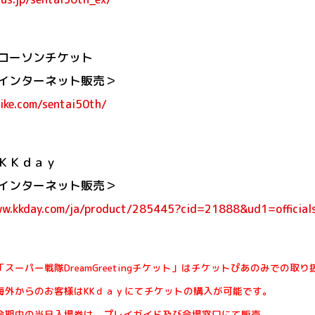
ローソンチケット
インターネット販売＞
tike.com/sentai50th/
ＫＫｄａｙ
インターネット販売＞
w.kkday.com/ja/product/285445?cid=21888&ud1=officials
「スーパー戦隊DreamGreetingチケット」はチケットぴあのみでの取り
海外からのお客様はKKｄａｙにてチケットの購入が可能です。
会期中の当日入場券は、プレイガイド及び会場窓口にて販売