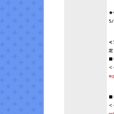
★
5
＜
定
■
＜
w.
■
＜
ep