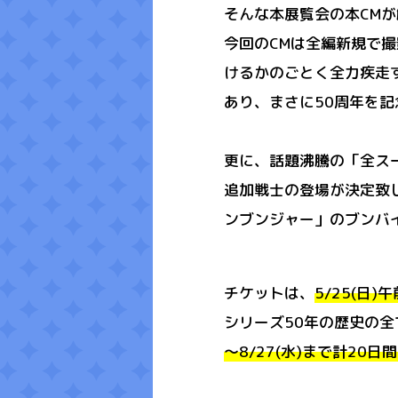
そんな本展覧会の本CM
今回のCMは全編新規で
けるかのごとく全力疾走
あり、まさに50周年を
更に、話題沸騰の「全スーパ
追加戦士の登場が決定致
ンブンジャー」のブンバ
チケットは、
5/25(日)
シリーズ50年の歴史の
～8/27(水)まで計20日