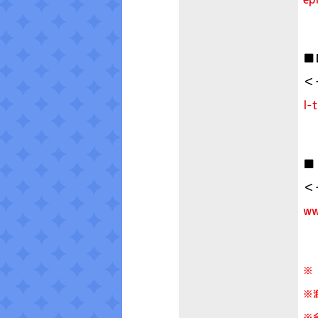
■
＜
l-
■
＜
ww
※
※
※