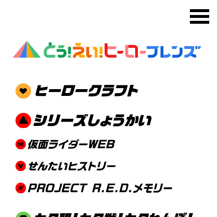
メ
スーパー戦隊シリーズ X 漢字検定
協会 50周年コラボ
「スーパー戦隊 漢字検定」に歴
代のスーパー戦隊たちが漢字検定
に登場！
2025.9.30