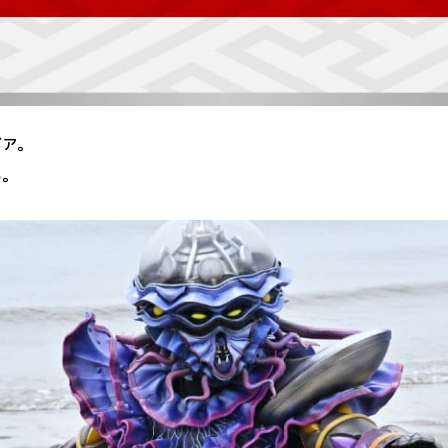
ギア。
る。