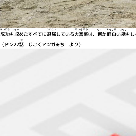
せいこう
おさ
たいくつ
だいふごう
なに
おもしろ
はなし
成功
を
収
めたすべてに
退屈
している
大富豪
は、
何
か
面白
い
話
をし
わ
（ドン22
話
じごくマンガみち より）