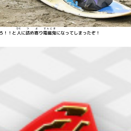
ひと
つ
よ
でんじき
ろ！！と
人
に
詰
め
寄
り
電磁鬼
になってしまったぞ！