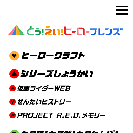
メ
Part02：ギャバン インフィニテ
ィのミニタオルをもったみんなの
写真がとどいたよ
2026.4.27