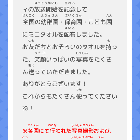
ほうそうかいし
きねん
ィの
放送開始
を
記念
して
ぜんこく
ようちえん
ほいくえん
えん
全国
の
幼稚園
・
保育園
・こども
園
はいふ
にミニタオルを
配布
しました。
とも
も
お
友
だちとおそろいのタオルを
持
っ
えがお
しゃしん
た、
笑顔
いっぱいの
写真
をたくさ
おく
ん
送
っていただきました。
ありがとうございます！
つか
これからもたくさん
使
ってください
ね！
かくえん
おこな
しゃしんさつえい
※
各園
にて
行
われた
写真撮影
および、
とう
しゃしんけいさい
えん