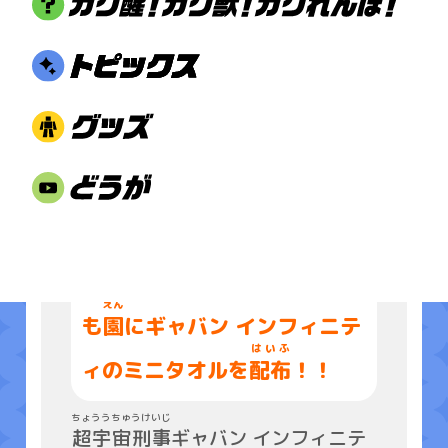
ぜんこく
ようちえん
ほいくえん
全国
の
幼稚園
・
保育園
・こど
えん
も
園
にギャバン インフィニテ
はいふ
ィのミニタオルを
配布
！！
ちょううちゅうけいじ
超宇宙刑事
ギャバン インフィニテ