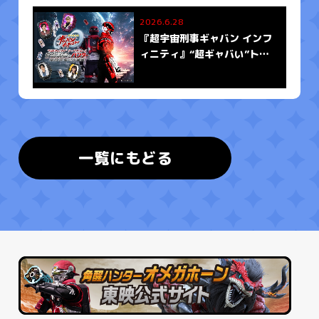
2026.6.28
『超宇宙刑事ギャバン インフ
ィニティ』“超ギャバい”トー
クショー！
～宇宙刑事とハンター、無限
突破の大遭遇～
一覧にもどる