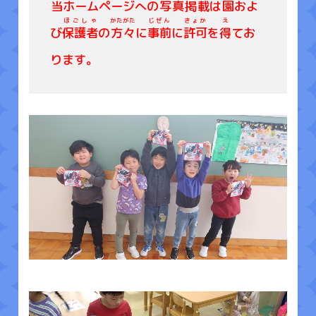
当
ホームページへの
写真掲載
は
園
およ
ほごしゃ
かたがた
じぜん
きょか
え
び
保護者
の
方々
に
事前
に
許可
を
得
てお
ります。